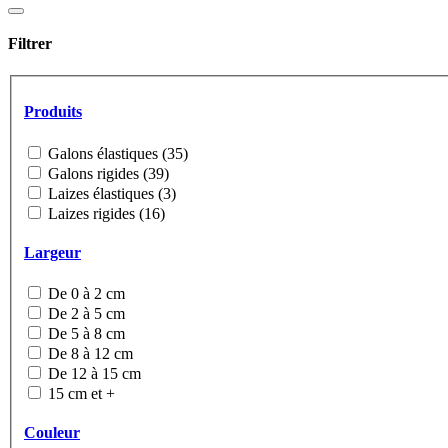
Filtrer
Produits
Galons élastiques (35)
Galons rigides (39)
Laizes élastiques (3)
Laizes rigides (16)
Largeur
De 0 à 2 cm
De 2 à 5 cm
De 5 à 8 cm
De 8 à 12 cm
De 12 à 15 cm
15 cm et +
Couleur