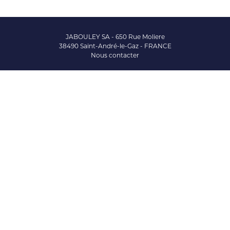
JABOULEY SA - 650 Rue Moliere
38490 Saint-André-le-Gaz - FRANCE
Nous contacter