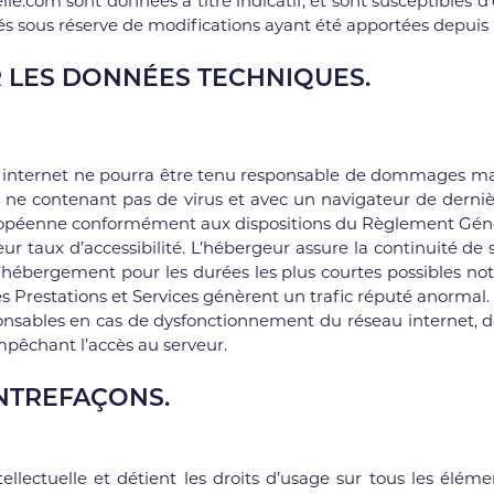
le.com sont données à titre indicatif, et sont susceptibles d’é
és sous réserve de modifications ayant été apportées depuis 
R LES DONNÉES TECHNIQUES.
 internet ne pourra être tenu responsable de dommages matériel
t, ne contenant pas de virus et avec un navigateur de derniè
Européenne conformément aux dispositions du Règlement Géné
eur taux d’accessibilité. L’hébergeur assure la continuité de s
 d’hébergement pour les durées les plus courtes possibles 
les Prestations et Services génèrent un trafic réputé anormal.
nsables en cas de dysfonctionnement du réseau internet, de
êchant l’accès au serveur.
ONTREFAÇONS.
llectuelle et détient les droits d’usage sur tous les élémen