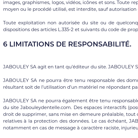
images, graphismes, logos, vidéos, icônes et sons. Toute re
moyen ou le procédé utilisé, est interdite, sauf autorisati
Toute exploitation non autorisée du site ou de quelcon
dispositions des articles L.335-2 et suivants du code de propr
6 LIMITATIONS DE RESPONSABILITÉ.
JABOULEY SA agit en tant qu’éditeur du site. JABOULEY SA e
JABOULEY SA ne pourra être tenu responsable des dommages
résultant soit de l’utilisation d’un matériel ne répondant pa
JABOULEY SA ne pourra également être tenu responsable d
du site Jabouleydentelle.com. Des espaces interactifs (pos
droit de supprimer, sans mise en demeure préalable, tout c
relatives à la protection des données. Le cas échéant, JAB
notamment en cas de message à caractère raciste, injurieux,