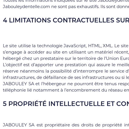
Toutes les informations indiquées sur le site Jabouleydentel
Jabouleydentelle.com ne sont pas exhaustifs. Ils sont donn
4 LIMITATIONS CONTRACTUELLES SU
Le site utilise la technologie JavaScript, HTML, XML. Le site
s’engage à accéder au site en utilisant un matériel récen
hébergé chez un prestataire sur le territoire de l’Union 
L’objectif est d’apporter une prestation qui assure le meill
réserve néanmoins la possibilité d’interrompre le service
infrastructures, de défaillance de ses infrastructures ou si 
JABOULEY SA et l’hébergeur ne pourront être tenus respo
téléphonie lié notamment à l’encombrement du réseau emp
5 PROPRIÉTÉ INTELLECTUELLE ET C
JABOULEY SA est propriétaire des droits de propriété inte