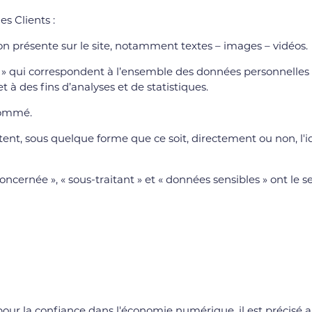
s Clients :
n présente sur le site, notamment textes – images – vidéos.
» qui correspondent à l’ensemble des données personnelles
t à des fins d’analyses et de statistiques.
snommé.
ent, sous quelque forme que ce soit, directement ou non, l'i
ncernée », « sous-traitant » et « données sensibles » ont le 
4 pour la confiance dans l'économie numérique, il est précisé 