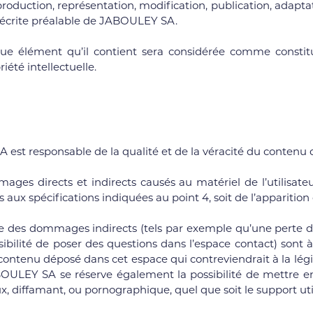
production, représentation, modification, publication, adaptat
on écrite préalable de JABOULEY SA.
que élément qu’il contient sera considérée comme consti
iété intellectuelle.
st responsable de la qualité et de la véracité du contenu qu
 directs et indirects causés au matériel de l’utilisateur, 
s aux spécifications indiquées au point 4, soit de l’apparitio
es dommages indirects (tels par exemple qu’une perte de m
sibilité de poser des questions dans l’espace contact) sont à
ontenu déposé dans cet espace qui contreviendrait à la législ
OULEY SA se réserve également la possibilité de mettre en ca
 diffamant, ou pornographique, quel que soit le support util