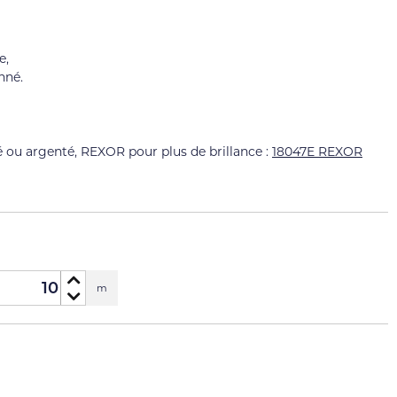
e,
nné.
ré ou argenté, REXOR pour plus de brillance :
18047E REXOR
m