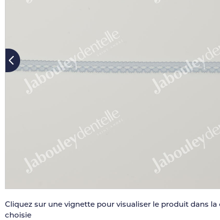
Cliquez sur une vignette pour visualiser le produit dans la
choisie